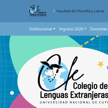
Saltar
a
Facultad de Filosofía y Letras
contenido
principal
Institucional
Ingreso 2026
Docentes
Previous