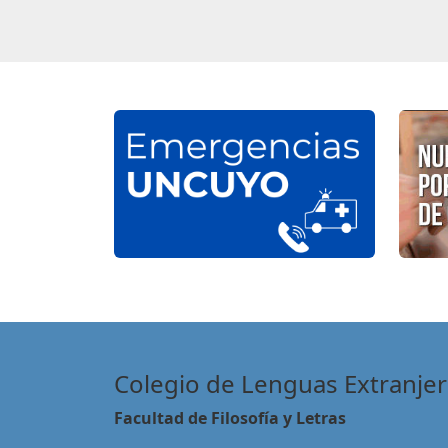
Colegio de Lenguas Extranjer
Facultad de Filosofía y Letras